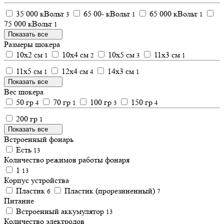
35 000 кВольт
65 00- кВольт
65 000 кВольт
3
1
1
75 000 кВольт
1
Показать все
Размеры шокера
10х2 см
10х4 см
10х5 см
11х3 см
1
2
3
1
11х5 см
12х4 см
14х3 см
1
4
1
Показать все
Вес шокера
50 гр
70 гр
100 гр
150 гр
4
1
3
4
200 гр
1
Показать все
Встроенный фонарь
Есть
13
Количество режимов работы фонаря
1
13
Корпус устройства
Пластик
Пластик (прорезиненный)
6
7
Питание
Встроенный аккумулятор
13
Количество электродов