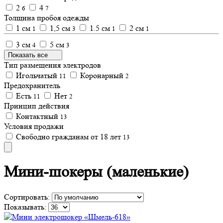
2
4
6
7
Толщина пробоя одежды
1 см
1,5 см
1.5 см
2 см
1
3
1
1
3 см
5 см
4
3
Показать все
Тип размещения электродов
Игольчатый
Коронарный
11
2
Предохранитель
Есть
Нет
11
2
Принцип действия
Контактный
13
Условия продажи
Свободно гражданам от 18 лет
13
Мини-шокеры (маленькие)
Сортировать:
Показывать: