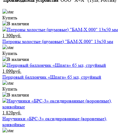
Производитель устройства
ООО "А+А" (Тула, Россия)
Купить
1 300руб.
Патроны холостые (шумовые) "БАМ-Х.000" 13х50 мм
Купить
1 090руб.
Перцовый баллончик «Шпага» 65 мл, струйный
Купить
1 820руб.
Наручники «БРС-3» оксидированные (вороненые),
конвойные