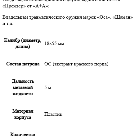
«Премьер» от «А+А»;
Владельцам травматического оружия марок «Оса», «Шаман»
и т.д.
Калибр (диаметр,
18х55 мм
длина)
Состав патрона
OC (экстракт красного перца)
Дальность
метаемой
5 м
жидкости
Материал
Пластик
корпуса
Количество