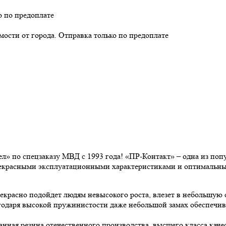
о по предоплате
имости от города. Отправка только по предоплате
» по спецзаказу МВД с 1993 года! «ПР-Контакт» – одна из попу
екрасными эксплуатационными характеристиками и оптимальны
екрасно подойдет людям невысокого роста, влезет в небольшую
агодаря высокой пружинистости даже небольшой замах обеспечив
нная резина отечественного производства, высшего класса качес