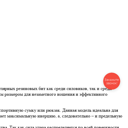
Закажите
звонок!
лярных резиновых бит как среди силовиков, так и среди
м размером для незаметного ношения и эффективного
 спортивную сумку или рюкзак. Данная модель идеальна для
ает максимальную инерцию, а, следовательно – и предельную
тва. Так как сила удара распределяется по всей поверхности