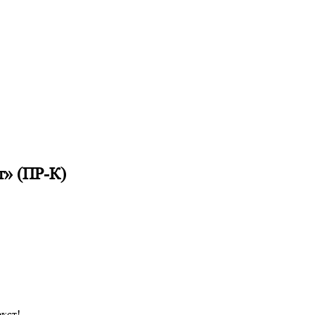
т» (ПР-К)
кст!