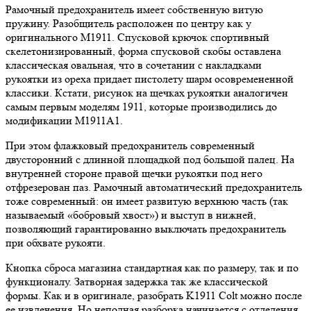
Рамочный предохранитель имеет собственную витую
пружину. Разобщитель расположен по центру как у
оригинального М1911. Спусковой крючок спортивный
скелетонизированный, форма спусковой скобы оставлена
классическая овальная, что в сочетании с накладками
рукоятки из ореха придает пистолету шарм осовремененной
классики. Кстати, рисунок на щечках рукоятки аналогичен
самым первым моделям 1911, которые производились до
модификации М1911А1.
При этом флажковый предохранитель современный
двусторонний с длинной площадкой под большой палец. На
внутренней стороне правой щечки рукоятки под него
отфрезерован паз. Рамочный автоматический предохранитель
тоже современный: он имеет развитую верхнюю часть (так
называемый «бобровый хвост») и выступ в нижней,
позволяющий гарантированно выключать предохранитель
при обхвате рукояти.
Кнопка сброса магазина стандартная как по размеру, так и по
функционалу. Затворная задержка так же классической
формы. Как и в оригинале, разобрать K1911 Colt можно после
ее извлечения. Но неполная разборка начинается с отделения