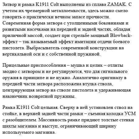
Затвор и рамка K1911 Colt выполнены из сплава ZAMAK. С
учетом их чрезмерной металлоемкости, здесь можно смело
говорить о практически вечном запасе прочности.
Современная форма затвора с утолщенными боковинами и
развитыми насечками на передней и задней частях, обладая
приличной массой, создает при стрельбе мощный Blowback-
эффект – так называемый эффект имитации отдачи боевого
пистолета. Выбрасыватель современной конструкции на
вертикальной оси и с собственной пружиной.
Прицельные приспособления – мушка и целик – отлиты
заодно с затвором и не регулируются, что для сигнального
оружия в принципе и не нужно. Аналогично оригиналу в
передней части затвора расположена втулка ствола,
центрирующая затвор на стволе пистолета и удерживающая
наконечник возвратной пружины.
Рамка K1911 Colt цельная. Сверху в ней установлен ствол на
стойке, в верхней задней части рамки – съемная колодка УСМ
с разобщителем. Массивность рамке придают толстые стенки
шахты магазина и выступ, ограничивающий ширину
используемого магазина.