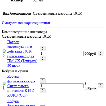
Калибр
5,5 мм
Вид боеприпасов
Светозвуковые патроны 10ТК
Смотреть все характеристики
Комплектующие для товара
Светозвуковые патроны 10ТК
Патрон
светозвукового
действия 10ТК
900руб.
(усиленные) для
ПМ-СХ (Техкрим)
20 штук
Кобуры и сумки
Кобура
формованная для
3
Сигнального
550руб.
пистолета K1911
KURS (Colt)
Кобура
формованная для