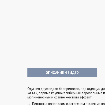
ОПИСАНИЕ И ВИДЕО
Один из двух видов боеприпасов, подходящих д
«А+А», первые крупнокалиберные аэрозольные па
молниеносный и крайне жесткий эффект!
Перцовка напополам с алгогеном – один из н