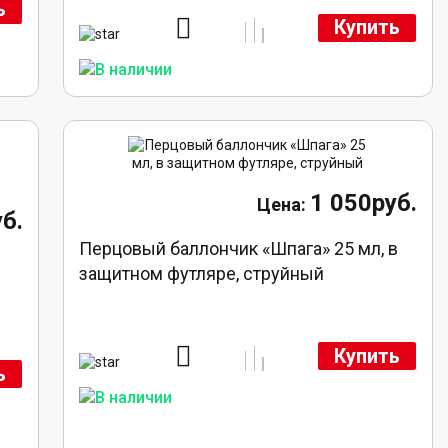
ь
Купить
1 050руб.
б.
Перцовый баллончик «Шпага» 25 мл, в
защитном футляре, струйный
Купить
ь