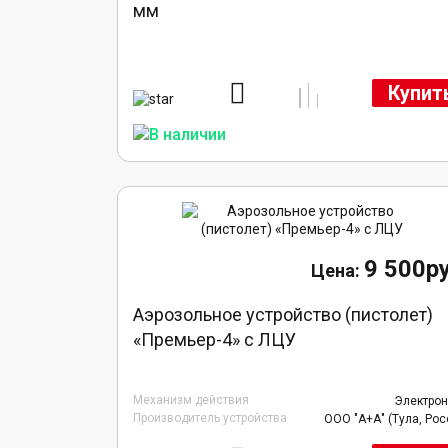
мм
Купит
9 500ру
Аэрозольное устройство (пистолет)
«Премьер-4» с ЛЦУ
Механизм действия
Электро
Производитель устройства
ООО "А+А" (Тула, Рос