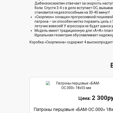
Дибензоксазепин отвечает за скорость насту
боли. Спустя 3-4 с в дело вступает ОС, вызы
становится недееспособным на 30-40 минут!
«Скорпион» оснащен прогрессивной пошневой 
патрона – он способен метко поразить цель с 
летучих взвесей! У агрессора не будет шанса
Модель имеет традиционную для «А+А» пласти
Идеальная геометрия обуславливает надежную
Коробка «Скорпиона» содержит 4 высокопродук
2 300ру
Патроны перцовые «БАМ-ОС.000» 18