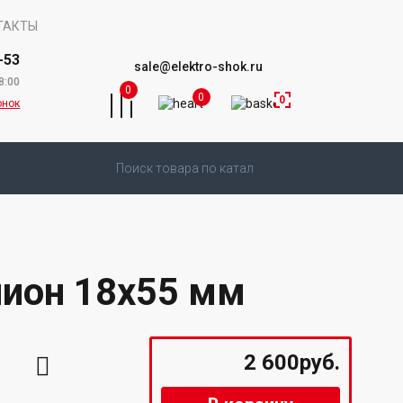
ТАКТЫ
-53
sale@elektro-shok.ru
8:00
0
0
0
онок
ион 18х55 мм
2 600руб.