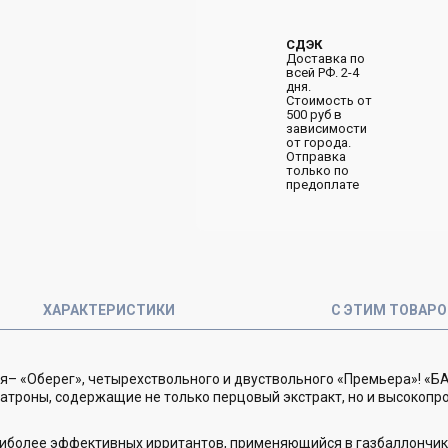
СДЭК
Доставка по
всей РФ. 2-4
дня.
Стоимость от
500 руб в
зависимости
от города.
Отправка
только по
предоплате
ХАРАКТЕРИСТИКИ
С ЭТИМ ТОВАР
ля– «Оберег», четырехствольного и двуствольного «Премьера»! «
троны, содержащие не только перцовый экстракт, но и высокопро
аиболее эффективных ирритантов, применяющийся в газбаллончик