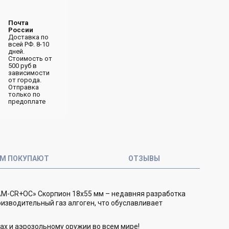
Почта
России
Доставка по
всей РФ. 8-10
дней.
Стоимость от
500 руб в
зависимости
от города.
Отправка
только по
предоплате
ОМ ПОКУПАЮТ
ОТЗЫВЫ
БАМ-CR+ОС» Скорпион 18х55 мм – недавняя разработка
изводительный газ алгоген, что обуславливает
ах и аэрозольному оружии во всем мире!