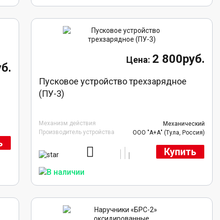
2 800руб.
б.
Пусковое устройство трехзарядное
(ПУ-3)
Механизм действия
Механический
Производитель устройства
ООО "А+А" (Тула, Россия)
ь
Купить