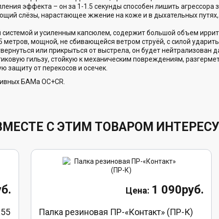
пления эффекта – он за 1-1.5 секунды способен лишить агрессора
вающий слёзы, нарастающее жжение на коже и в дыхательных путях,
системой и усиленным капсюлем, содержит большой объем иррита
5 метров, мощной, не сбивающейся ветром струёй, с силой ударить 
 увернуться или прикрыться от выстрела, он будет нейтрализован
ковую гильзу, стойкую к механическим повреждениям, разгермети
 защиту от перекосов и осечек.
тивных БАМа ОС+CR.
ВМЕСТЕ С ЭТИМ ТОВАРОМ ИНТЕРЕС
б.
1 090руб.
х55
Палка резиновая ПР-«Контакт» (ПР-К)