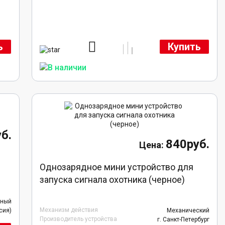
ь
Купить
б.
840руб.
Однозарядное мини устройство для
запуска сигнала охотника (черное)
нный
Механизм действия
сия)
Механический
Производитель устройства
г. Санкт-Петербург